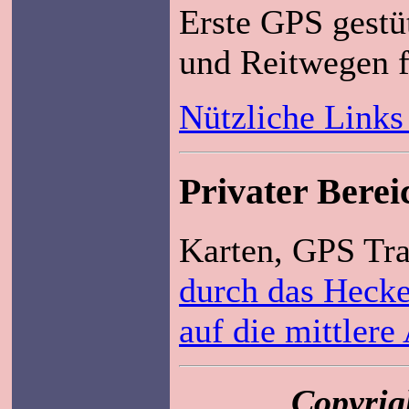
Erste GPS gestü
und Reitwegen f
Nützliche Links
Privater Berei
Karten, GPS Tr
durch das Heck
auf die mittlere
Copyrig