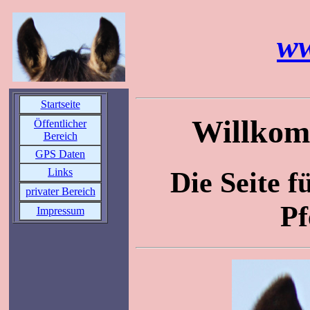
ww
Startseite
Willkom
Öffentlicher
Bereich
GPS Daten
Die Seite f
Links
privater Bereich
Pf
Impressum